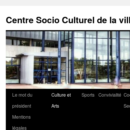
Aller
au
Centre Socio Culturel de la vil
contenu
Le mot du
Culture et
Sports
Convivialité
Co
président
Arts
Se
Mentions
légales