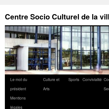
Aller
au
Centre Socio Culturel de la vil
contenu
Le mot du
Culture et
Sports
Convivialité
Co
président
Arts
Se
Mentions
légales