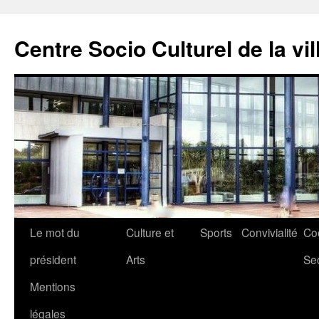
Aller
au
Centre Socio Culturel de la vil
contenu
Le mot du
Culture et
Sports
Convivialité
Co
président
Arts
Se
Mentions
légales