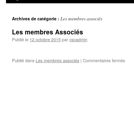
Les membres associés
Archives de catégorie :
Les membres Associés
Publié le
12 octobre 2015
par
cscadmin
sur
Publié dans
Les membres associés
|
Commentaires fermés
Les
mem
Asso