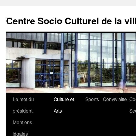
Aller
au
Centre Socio Culturel de la vil
contenu
Le mot du
Culture et
Sports
Convivialité
Co
président
Arts
Se
Mentions
légales