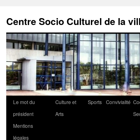
Aller
au
Centre Socio Culturel de la vil
contenu
Le mot du
Culture et
Sports
Convivialité
Co
président
Arts
Se
Mentions
légales