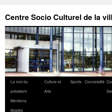
Aller
au
Centre Socio Culturel de la vil
contenu
Le mot du
Culture et
Sports
Convivialité
Co
président
Arts
Se
Mentions
légales