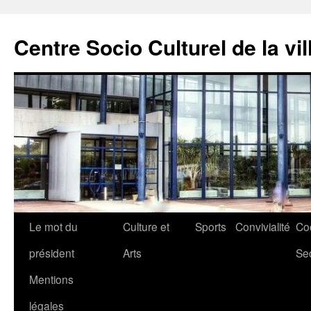
Aller
au
Centre Socio Culturel de la vil
contenu
Le mot du
Culture et
Sports
Convivialité
Co
président
Arts
Se
Mentions
légales