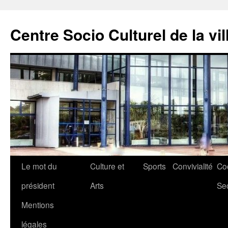
Aller
au
Centre Socio Culturel de la vil
contenu
Le mot du
Culture et
Sports
Convivialité
Co
président
Arts
Se
Mentions
légales