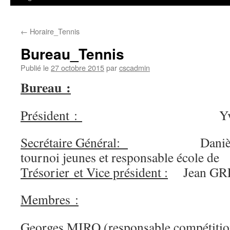
←
Horaire_Tennis
Bureau_Tennis
Publié le
27 octobre 2015
par
cscadmin
Bureau :
Président :
Yves B
Secrétaire Général:
Danièle BAR
tournoi jeunes et responsable école de
Trésorier et Vice président :
Jean GR
Membres :
Georges MIRO (responsable compétition