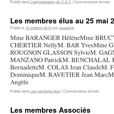
su
Publié dans
L’administration du C.S.C
|
Commentaires fermés
No
de
fra
Les membres élus au 25 mai 
C
Publié le
12 octobre 2015
par
cscadmin
Mme BARANGER HélèneMme BRUCY
CHERTIER NellyM. BAR YvesMme G
ROUGNON GLASSON SylvieM. GAGNE
MANZANO PatrickM. BENCHALAL 
BernadetteM. COLAS Jean ClaudeM.
DominiqueM. RAVETIER Jean Mar
Angèle
sur
Publié dans
Les membres élus
|
Commentaires fermés
Les
membres
élus
Les membres Associés
au