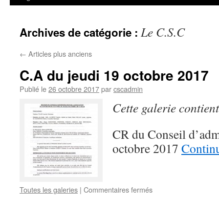
Le C.S.C
Archives de catégorie :
←
Articles plus anciens
C.A du jeudi 19 octobre 2017
Publié le
26 octobre 2017
par
cscadmin
Cette galerie contien
CR du Conseil d’admi
octobre 2017
Continu
sur
Toutes les galeries
|
Commentaires fermés
C.A
du
jeudi