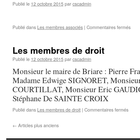
25
Publié le
12 octobre 2015
par
cscadmin
mai
2025
sur
Publié dans
Les membres associés
|
Commentaires fermés
Les
mem
Asso
Les membres de droit
Publié le
12 octobre 2015
par
cscadmin
Monsieur le maire de Briare : Pierre 
Madame Edwige SIGNORET, Monsieur
COURTILLAT, Monsieur Eric GAUDI
Stéphane De SAINTE CROIX
sur
Publié dans
Les membres de droit
|
Commentaires fermés
Les
memb
←
Articles plus anciens
de
droit