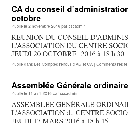
du
CA du conseil d’administration
16/03/2017
octobre
Publié le
2 novembre 2016
par
cscadmin
REUNION DU CONSEIL D’ADMINI
L’ASSOCIATION DU CENTRE SOCI
JEUDI 20 OCTOBRE 2016 à 18 h 3
Publié dans
Les Comptes rendus d’AG et CA
|
Commentaires f
Assemblée Générale ordinaire
Publié le
11 avril 2016
par
cscadmin
ASSEMBLÉE GÉNÉRALE ORDINAI
L’ASSOCIATION du CENTRE SOCI
JEUDI 17 MARS 2016 à 18 h 45