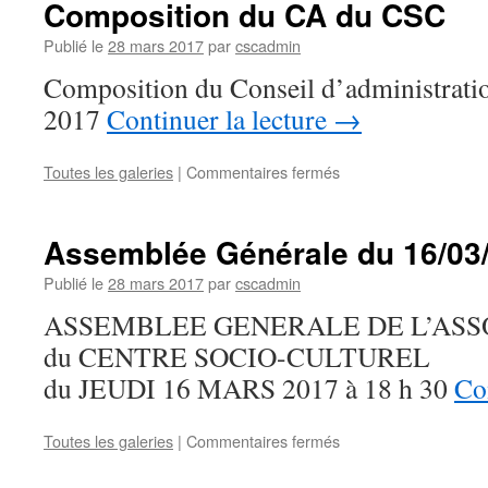
Composition du CA du CSC
19
octobre
Publié le
28 mars 2017
par
cscadmin
2017
Composition du Conseil d’administrat
2017
Continuer la lecture
→
sur
Toutes les galeries
|
Commentaires fermés
Composition
du
CA
Assemblée Générale du 16/03
du
CSC
Publié le
28 mars 2017
par
cscadmin
ASSEMBLEE GENERALE DE L’ASS
du CENTRE SOCIO-CULTUREL
du JEUDI 16 MARS 2017 à 18 h 30
Co
sur
Toutes les galeries
|
Commentaires fermés
Assemblée
Générale