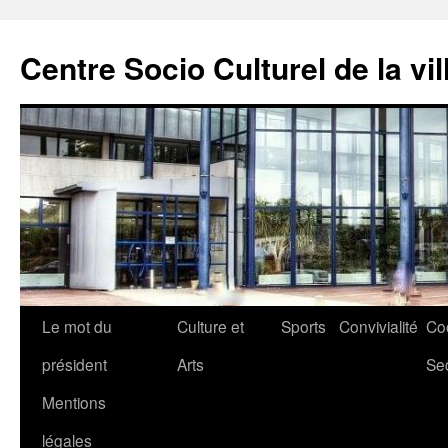
Aller
au
Centre Socio Culturel de la vil
contenu
Le mot du
Culture et
Sports
Convivialité
Co
président
Arts
Se
Mentions
légales